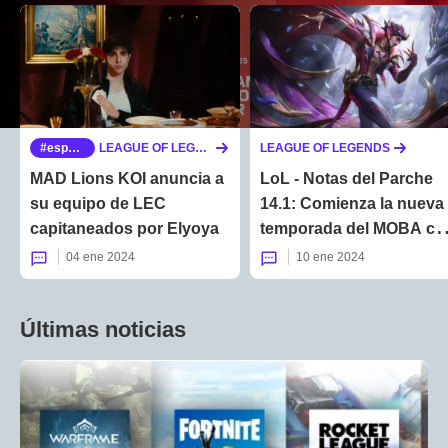
esports
LEAGUE OF LEGENDS
LEAGUE OF LEGENDS
MAD Lions KOI anuncia a
LoL - Notas del Parche
su equipo de LEC
14.1: Comienza la nueva
capitaneados por Elyoya
temporada del MOBA co
el adiós a los míticos y
04 ene 2024
10 ene 2024
cambios en el foso del
Nashor
Últimas noticias