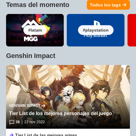
Temas del momento
Todos los tags
latam
playstation
Genshin Impact
GENSHIN IMPACT
Tier List de los mejores personajes del juego
38
22 nov 2022
Tier List de las mejores armas