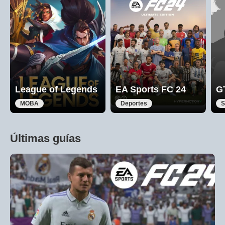
League of Legends
EA Sports FC 24
G
MOBA
Deportes
S
Últimas guías