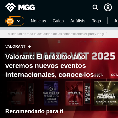
MGG
Noticias
Guías
Análisis
Tags
J
Millenium es toda la actualidad de las competiciones eSport y las guías completas de los juegos del momento
VALORANT
Valorant: El próximo año
veremos nuevos eventos
internacionales, conoce los
primeros detalles de las
siguientes competencias
internacionales de VCT
Recomendado para ti