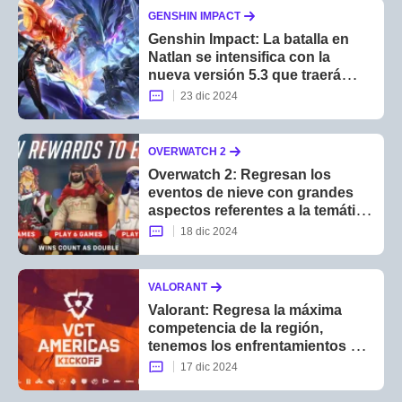
GENSHIN IMPACT
Genshin Impact: La batalla en
Natlan se intensifica con la
nueva versión 5.3 que traerá
nuevas aventuras en este
23 dic 2024
mundo
OVERWATCH 2
Overwatch 2: Regresan los
eventos de nieve con grandes
aspectos referentes a la temática
navideña y con modos de juego
18 dic 2024
especiales
VALORANT
Valorant: Regresa la máxima
competencia de la región,
tenemos los enfrentamientos y
las fechas para la VCT Americas
17 dic 2024