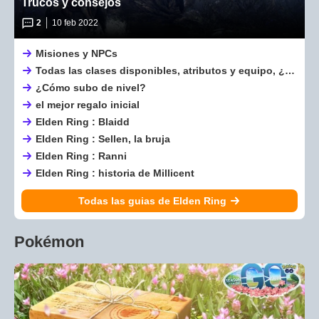
Trucos y consejos
2
10 feb 2022
Misiones y NPCs
Todas las clases disponibles, atributos y equipo, ¿cuál es la mejor opción?
¿Cómo subo de nivel?
el mejor regalo inicial
Elden Ring : Blaidd
Elden Ring : Sellen, la bruja
Elden Ring : Ranni
Elden Ring : historia de Millicent
Todas las guias de Elden Ring
Pokémon