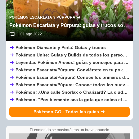
POKÉMON ESCARLATA Y PÚRPURA
Pokémon Escarlata y Púrpura: guías y trucos sobre la 9º generación
01 ago 2022
Pokémon Diamante y Perla: Guías y trucos
Pokémon Unite: Guías y Builds de todos los personajes disponibles
Leyendas Pokémon Arceus: guías y consejos para conquistar Hisui
Pokémon Escarlata/Púrpura: Conviértete en tu pokemon favorito dentro del nuevo DLC del juego para explorar de una manera distinta el mapa
Pokémon Escarlata/Púrpura: Conoce los primeros detalles acerca del DLC gratuito que llegará en enero para finalizar la aventura en el Área Cero
Pokémon Escarlata/Púpura: Conoce todos los nuevos pokes que llegan en Disco Indigo el nuevo DLC del juego
Pokémon: ¿Una calle Snorlax o Charizard? La ciudad de tus sueños es real
Pokémon: "Posiblemente sea la gota que colma el vaso", los jugadores, disgustados por este nuevo rumor
Pokémon GO : Todas las guías