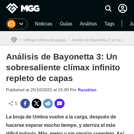
MGG
Noticias
Guías
Análisis
Tags
J
/
Últimas Críticas de juegos
/
Análisis de Bayonetta 3: Un sobresaliente clímax infinito repleto de capas
Análisis de Bayonetta 3: Un
MGG

sobresaliente clímax infinito
repleto de capas
Published at
25/10/2022 at 15:00
Por
Razablan
5
La bruja de Umbra vuelve a la carga, después de
hacerse esperar mucho tiempo, y aterriza el más
difícil todavía. Más, mejor y sin ningún complejo. Así