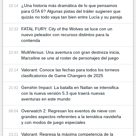
¿Una historia más dramática de lo que pensamos
10:14
para GTA 6? Algunas pistas del tráiler sugieren que
quizás no todo vaya tan bien entre Lucía y su pareja
FATAL FURY: City of the Wolves se luce con un
22:33
nuevo peleador con recursos distintos para la
contienda
MultiVersus: Una aventura con gran destreza inicia,
22:43
Marceline se une al roster de personajes del juego
Valorant: Conoce las fechas para todos los torneos
22:14
clasificatorios de Game Changers de 2025
Genshin Impact: La batalla en Natlan se intensifica
21:42
con la nueva versión 5.3 que traerá nuevas
aventuras en este mundo
Overwatch 2: Regresan los eventos de nieve con
00:04
grandes aspectos referentes a la temática navideña
y con modos de juego especiales
Valorant: Regresa la máxima competencia de la
23:21