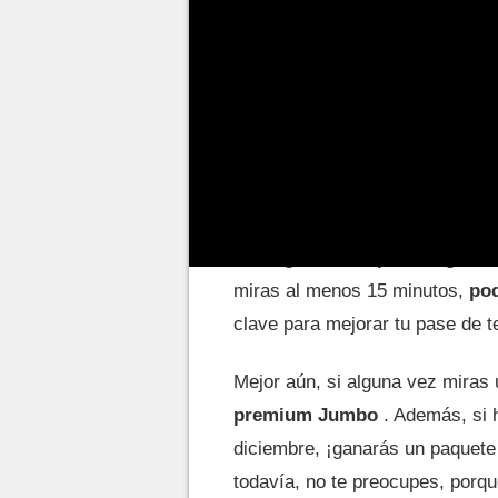
jugadores también pueden recoge
Logra sobres gratis m
Como te acabamos de contar, a
semanas, el FC Pro Open, tambi
obtengan recompensas gratui
miras al menos 15 minutos,
pod
clave para mejorar tu pase de 
Mejor aún, si alguna vez miras
premium Jumbo
. Además, si h
diciembre, ¡ganarás un paquete
todavía, no te preocupes, porq