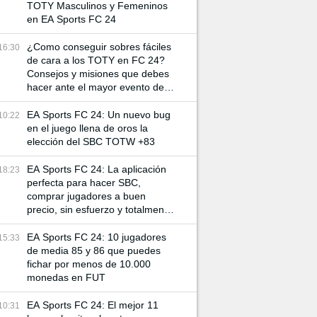
TOTY Masculinos y Femeninos
en EA Sports FC 24
¿Como conseguir sobres fáciles
16:30
de cara a los TOTY en FC 24?
Consejos y misiones que debes
hacer ante el mayor evento del
año
EA Sports FC 24: Un nuevo bug
10:22
en el juego llena de oros la
elección del SBC TOTW +83
EA Sports FC 24: La aplicación
18:23
perfecta para hacer SBC,
comprar jugadores a buen
precio, sin esfuerzo y totalmente
gratis
EA Sports FC 24: 10 jugadores
15:33
de media 85 y 86 que puedes
fichar por menos de 10.000
monedas en FUT
EA Sports FC 24: El mejor 11
10:31