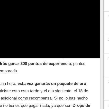
r regalos de forma muy fácil y sencilla..
ientras miras Open FC Pro
demás del evento que tuvo lugar hace unas
én es una oportunidad para que los jugadores
tas.
De hecho, en cada día de competición, si
rás ganar 300 puntos de experiencia
, puntos
temporada.
 una hora,
esta vez ganarás un paquete de oro
iciste esto esta tarde y el día siguiente, el 18 de
 adicional como recompensa. Si no lo has hecho
ue no tienes que pagar nada, ya que son
Drops de