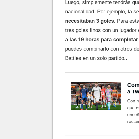
Luego, simplemente tendrás que
nacionalidad. Por ejemplo, la
necesitaban 3 goles
. Para est
tres goles finos con un jugado
a las 19 horas para completar 
puedes combinarlo con otros d
Battles en un solo partido..
Como
a Tw
Con m
que e
enseñ
recla