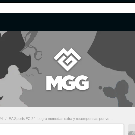
24
/
EA Sports FC 24: Logra monedas extra y recompensas por ver los partidos del Open FC Pro!