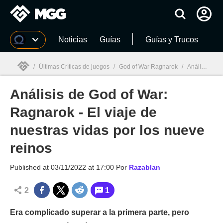
MGG
Noticias
Guías
Guías y Trucos
/
Últimas Críticas de juegos
/
God of War Ragnarok
/
Análisis de God of War: Ragnarok - El viaje de nuestras vidas por los nueve reinos
Análisis de God of War:
MGG

Ragnarok - El viaje de
nuestras vidas por los nueve
reinos
Published at
03/11/2022 at 17:00
Por
Razablan
2
1
Era complicado superar a la primera parte, pero