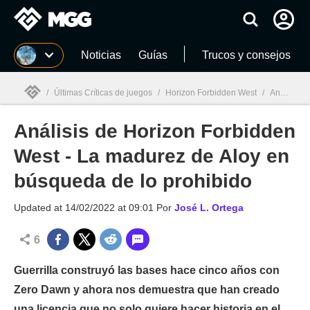
MGG
Noticias
Guías
Trucos y consejos
/
Últimas Críticas de juegos
/
Horizon Forbidden West
/
Análisis de Horizon Forbidden West - La madurez de Aloy en búsqueda de lo prohibido
Análisis de Horizon Forbidden
MGG

West - La madurez de Aloy en
búsqueda de lo prohibido
Updated at
14/02/2022 at 09:01
Por
José L. Ortega
6
Guerrilla construyó las bases hace cinco años con
Zero Dawn y ahora nos demuestra que han creado
una licencia que no solo quiere hacer historia en el