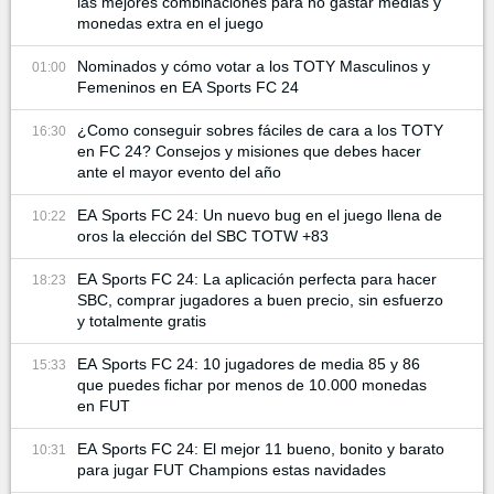
las mejores combinaciones para no gastar medias y
monedas extra en el juego
Nominados y cómo votar a los TOTY Masculinos y
01:00
Femeninos en EA Sports FC 24
¿Como conseguir sobres fáciles de cara a los TOTY
16:30
en FC 24? Consejos y misiones que debes hacer
ante el mayor evento del año
EA Sports FC 24: Un nuevo bug en el juego llena de
10:22
oros la elección del SBC TOTW +83
EA Sports FC 24: La aplicación perfecta para hacer
18:23
SBC, comprar jugadores a buen precio, sin esfuerzo
y totalmente gratis
EA Sports FC 24: 10 jugadores de media 85 y 86
15:33
que puedes fichar por menos de 10.000 monedas
en FUT
EA Sports FC 24: El mejor 11 bueno, bonito y barato
10:31
para jugar FUT Champions estas navidades