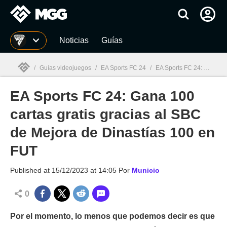
MGG
Noticias
Guías
/
Guías videojuegos
/
EA Sports FC 24
/
EA Sports FC 24: Gana 100 cartas gratis gracias al SBC de Mejora de Dinastías 100 en FUT
EA Sports FC 24: Gana 100
MGG

cartas gratis gracias al SBC
de Mejora de Dinastías 100 en
FUT
Published at
15/12/2023 at 14:05
Por
Municio
0
Por el momento, lo menos que podemos decir es que