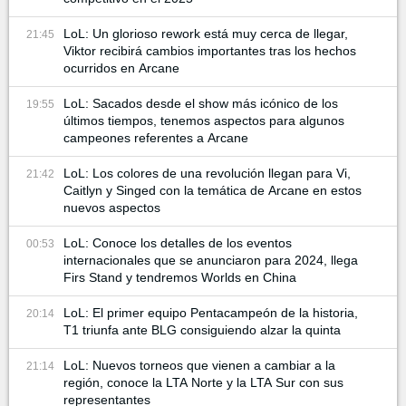
LoL: Un glorioso rework está muy cerca de llegar,
21:45
Viktor recibirá cambios importantes tras los hechos
ocurridos en Arcane
LoL: Sacados desde el show más icónico de los
19:55
últimos tiempos, tenemos aspectos para algunos
campeones referentes a Arcane
LoL: Los colores de una revolución llegan para Vi,
21:42
Caitlyn y Singed con la temática de Arcane en estos
nuevos aspectos
LoL: Conoce los detalles de los eventos
00:53
internacionales que se anunciaron para 2024, llega
Firs Stand y tendremos Worlds en China
LoL: El primer equipo Pentacampeón de la historia,
20:14
T1 triunfa ante BLG consiguiendo alzar la quinta
LoL: Nuevos torneos que vienen a cambiar a la
21:14
región, conoce la LTA Norte y la LTA Sur con sus
representantes