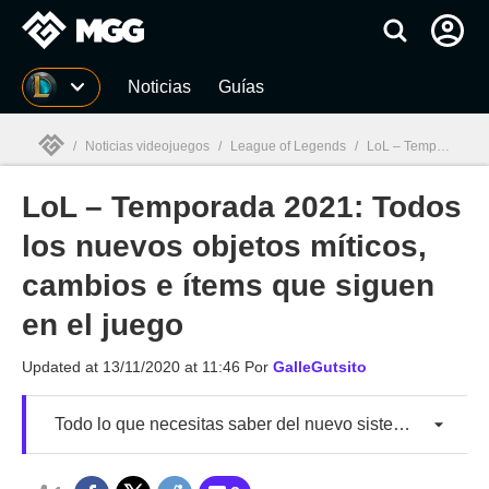
MGG
Noticias
Guías
/
Noticias videojuegos
/
League of Legends
/
LoL – Temporada 2021: Todos los nuevos objetos míticos, cambios e ítems que siguen en el juego
LoL – Temporada 2021: Todos
MGG

los nuevos objetos míticos,
cambios e ítems que siguen
en el juego
Updated at
13/11/2020 at 11:46
Por
GalleGutsito
Todo lo que necesitas saber del nuevo sistema de ítems