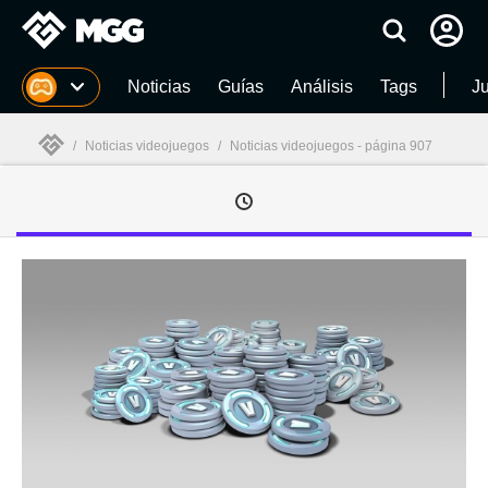
MGG
Noticias
Guías
Análisis
Tags
J
/
Noticias videojuegos
/
Noticias videojuegos - página 907
MGG
