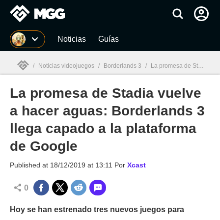
MGG
Noticias
Guías
/
Noticias videojuegos
/
Borderlands 3
/
La promesa de Stadia vuelve a hacer aguas: Borderlands 3 llega capado a la plataforma de Google
La promesa de Stadia vuelve
MGG

a hacer aguas: Borderlands 3
llega capado a la plataforma
de Google
Published at
18/12/2019 at 13:11
Por
Xcast
0
Hoy se han estrenado tres nuevos juegos para