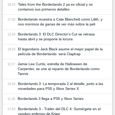
Tales from the Borderlands 2 ya es oficial y os
18:15
contamos sus primeros detalles
Borderlands muestra a Cate Blanchett como Lilith, y
17:30
nos morimos de ganas de ver más sobre la peli
Borderlands 3: El DLC Director's Cut se retrasa
12:20
hasta abril y se pospone la locura
El legendario Jack Black asume el mejor papel de la
19:24
película de Borderlands: será Claptrap
Jamie Lee Curtis, estrella de Halloween de
11:17
Carpenter, se une al reparto de Borderlands como
Tannis
Borderlands 3: La temporada 2 al detalle, junto a las
19:20
novedades para PS5 y Xbox Series X
Borderlands 3 llega a PS5 y Xbox Series
11:26
Borderlands 3 - Tráiler del DLC 4: Sumérgete en el
17:20
cerebro enfermo de Krieg