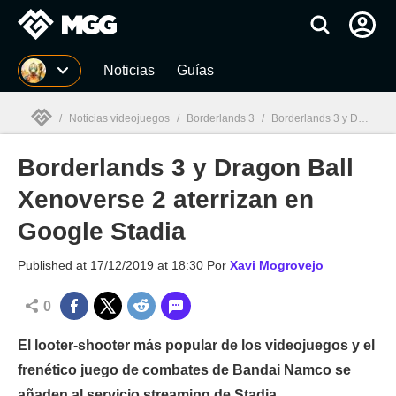
MGG
Noticias
Guías
/
Noticias videojuegos
/
Borderlands 3
/
Borderlands 3 y Dragon Ball Xenoverse 2 aterrizan en Google Stadia
Borderlands 3 y Dragon Ball
MGG

Xenoverse 2 aterrizan en
Google Stadia
Published at
17/12/2019 at 18:30
Por
Xavi Mogrovejo
0
El looter-shooter más popular de los videojuegos y el
frenético juego de combates de Bandai Namco se
añaden al servicio streaming de Stadia.