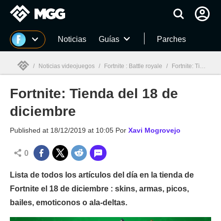
MGG
Noticias
Guías
Parches
/
Noticias videojuegos
/
Fortnite : Battle royale
/
Fortnite: Tienda del 18 de diciembre
Fortnite: Tienda del 18 de
MGG

diciembre
Published at
18/12/2019 at 10:05
Por
Xavi Mogrovejo
0
Lista de todos los artículos del día en la tienda de
Fortnite el 18 de diciembre : skins, armas, picos,
bailes, emoticonos o ala-deltas.