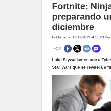
MGG

Fortnite: Ninj
preparando un
diciembre
Published at
17/12/2019 at 11:28
Po
0
Luke Skywalker se une a Tyler
Star Wars que se revelerá a f