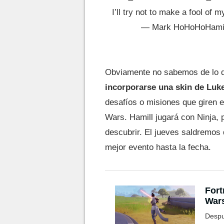
I’ll try not to make a fool of m
— Mark HoHoHoHamil
Obviamente no sabemos de lo q
incorporarse una skin de Luk
desafíos o misiones que giren en
Wars. Hamill jugará con Ninja, 
descubrir. El jueves saldremos 
mejor evento hasta la fecha.
Fort
Wars
Despu