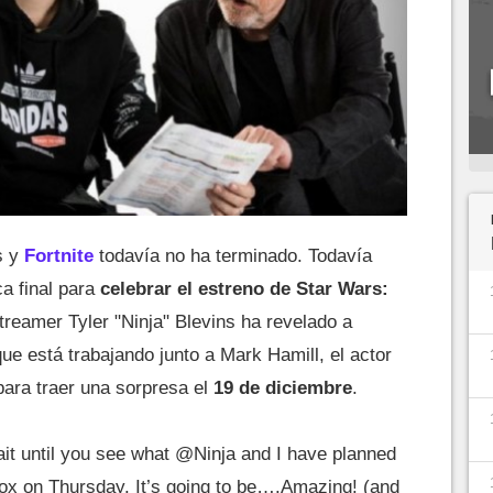
s y
Fortnite
todavía no ha terminado. Todavía
a final para
celebrar el estreno de Star Wars:
streamer Tyler "Ninja" Blevins ha revelado a
ue está trabajando junto a Mark Hamill, el actor
para traer una sorpresa el
19 de diciembre
.
it until you see what
@Ninja
and I have planned
ox
on Thursday. It’s going to be….Amazing! (and