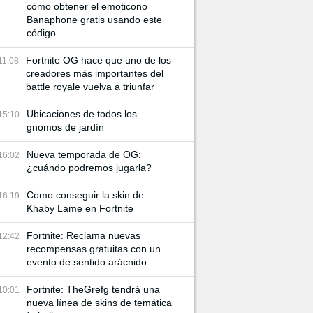
cómo obtener el emoticono
Banaphone gratis usando este
código
Fortnite OG hace que uno de los
11:08
creadores más importantes del
battle royale vuelva a triunfar
Ubicaciones de todos los
15:10
gnomos de jardín
Nueva temporada de OG:
16:02
¿cuándo podremos jugarla?
Como conseguir la skin de
16:19
Khaby Lame en Fortnite
Fortnite: Reclama nuevas
12:42
recompensas gratuitas con un
evento de sentido arácnido
Fortnite: TheGrefg tendrá una
10:01
nueva línea de skins de temática