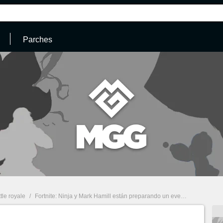
Parches
ttle royale
/
Fortnite: Ninja y Mark Hamill están preparando un evento para el 19 de diciembre