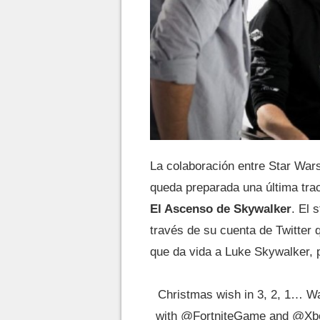
La colaboración entre Star War
queda preparada una última trac
El Ascenso de Skywalker
. El 
través de su cuenta de Twitter q
que da vida a Luke Skywalker, 
Christmas wish in 3, 2, 1… Wa
with
@FortniteGame
and
@Xb