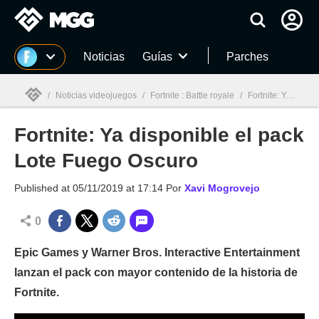
MGG
Noticias
Guías
Parches
/
Noticias videojuegos
/
Fortnite : Battle royale
/
Fortnite: Ya disponible el pack Lote Fuego Oscuro
Fortnite: Ya disponible el pack
MGG

Lote Fuego Oscuro
Published at
05/11/2019 at 17:14
Por
Xavi Mogrovejo
0
Epic Games y Warner Bros. Interactive Entertainment
lanzan el pack con mayor contenido de la historia de
Fortnite.