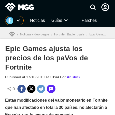
MGG
Noticias
Guías
Parches
/
Noticias videojuegos
/
Fortnite : Battle royale
/
Epic Games ajusta los precios de los paVos de Fortnite
Epic Games ajusta los
MGG

precios de los paVos de
Fortnite
Published at
17/10/2019 at 10:44
Por
AnubiS
0
Estas modificaciones del valor monetario en Fortnite
que han afectado en total a 30 países, no afectarán a
España, por lo menos de momento.