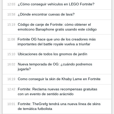
¿Cómo conseguir vehículos en LEGO Fortnite?
12:03
¿Dónde encontrar cuevas de lava?
10:58
Código de canje de Fortnite: cómo obtener el
15:19
emoticono Banaphone gratis usando este código
Fortnite OG hace que uno de los creadores más
11:08
importantes del battle royale vuelva a triunfar
Ubicaciones de todos los gnomos de jardín
15:10
Nueva temporada de OG: ¿cuándo podremos
16:02
jugarla?
Como conseguir la skin de Khaby Lame en Fortnite
16:19
Fortnite: Reclama nuevas recompensas gratuitas
12:42
con un evento de sentido arácnido
Fortnite: TheGrefg tendrá una nueva línea de skins
10:01
de temática futbolista