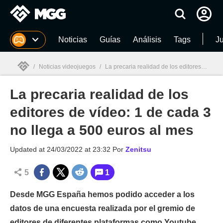
MGG
Noticias
Guías
Análisis
Tags
J
/
Noticias videojuegos
/
La precaria realidad de los editores de vídeo: 1 de cada 3 no llega a 500 euros al mes
La precaria realidad de los
MGG

editores de vídeo: 1 de cada 3
no llega a 500 euros al mes
Updated at
24/03/2022 at 23:32
Por
Zenitsu
5
1
Desde MGG España hemos podido acceder a los
datos de una encuesta realizada por el gremio de
editores de diferentes plataformas como Youtube,