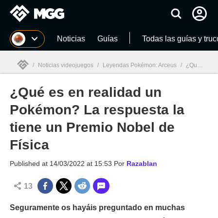
MGG
Noticias
Guías
Todas las guías y truc
/
Noticias videojuegos
/
Leyendas Pokémon: Arceus
/
¿Qué es en realidad un Pokémon? La respuesta la tiene un Premio Nobel de Física
¿Qué es en realidad un
MGG

Pokémon? La respuesta la
tiene un Premio Nobel de
Física
Published at
14/03/2022 at 15:53
Por
Razablan
13
Seguramente os hayáis preguntado en muchas