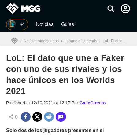
MGG
Noticias
Guías
/
Noticias videojuegos
/
League of Legends
/
LoL: El dato que une a Faker con uno de sus rivales y los hace únicos en los Worlds 2021
LoL: El dato que une a Faker
MGG

con uno de sus rivales y los
hace únicos en los Worlds
2021
Published at
12/10/2021 at 12:17
Por
GalleGutsito
0
Solo dos de los jugadores presentes en el