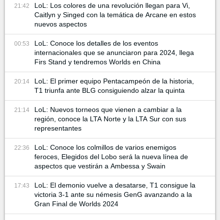
LoL: Los colores de una revolución llegan para Vi,
21:42
Caitlyn y Singed con la temática de Arcane en estos
nuevos aspectos
LoL: Conoce los detalles de los eventos
00:53
internacionales que se anunciaron para 2024, llega
Firs Stand y tendremos Worlds en China
LoL: El primer equipo Pentacampeón de la historia,
20:14
T1 triunfa ante BLG consiguiendo alzar la quinta
LoL: Nuevos torneos que vienen a cambiar a la
21:14
región, conoce la LTA Norte y la LTA Sur con sus
representantes
LoL: Conoce los colmillos de varios enemigos
22:36
feroces, Elegidos del Lobo será la nueva línea de
aspectos que vestirán a Ambessa y Swain
LoL: El demonio vuelve a desatarse, T1 consigue la
17:43
victoria 3-1 ante su némesis GenG avanzando a la
Gran Final de Worlds 2024