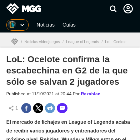
MGG
Noticias
Guías
/
Noticias videojuegos
/
League of Legends
/
LoL: Ocelote confirma la escabechina en G2 de la que sólo se salvan 2 jugadores
LoL: Ocelote confirma la
MGG

escabechina en G2 de la que
sólo se salvan 2 jugadores
Published at
11/10/2021 at 20:44
Por
Razablan
1
El mercado de fichajes en League of Legends acaba
de recibir varios jugadores y entrenadores del
máximo nivel. Rekkles, Wunder y Mikyx estan en el