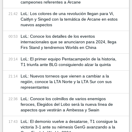
campeones referentes a Arcane
LoL: Los colores de una revolución llegan para Vi,
21:42
Caitlyn y Singed con la temática de Arcane en estos
nuevos aspectos
LoL: Conoce los detalles de los eventos
00:53
internacionales que se anunciaron para 2024, llega
Firs Stand y tendremos Worlds en China
LoL: El primer equipo Pentacampeón de la historia,
20:14
T1 triunfa ante BLG consiguiendo alzar la quinta
LoL: Nuevos torneos que vienen a cambiar a la
21:14
región, conoce la LTA Norte y la LTA Sur con sus
representantes
LoL: Conoce los colmillos de varios enemigos
22:36
feroces, Elegidos del Lobo será la nueva línea de
aspectos que vestirán a Ambessa y Swain
LoL: El demonio vuelve a desatarse, T1 consigue la
17:43
victoria 3-1 ante su némesis GenG avanzando a la