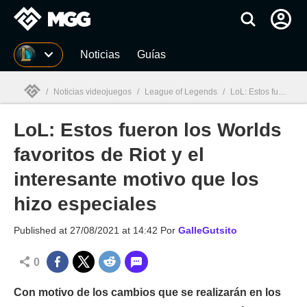
MGG
Noticias
Guías
/
Noticias videojuegos
/
League of Legends
/
LoL: Estos fueron los Worlds favoritos de Riot y el interesante motivo que los hizo especiales
LoL: Estos fueron los Worlds
MGG

favoritos de Riot y el
interesante motivo que los
hizo especiales
Published at
27/08/2021 at 14:42
Por
GalleGutsito
0
Con motivo de los cambios que se realizarán en los