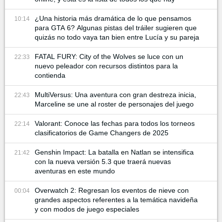
¿Una historia más dramática de lo que pensamos
10:14
para GTA 6? Algunas pistas del tráiler sugieren que
quizás no todo vaya tan bien entre Lucía y su pareja
FATAL FURY: City of the Wolves se luce con un
22:33
nuevo peleador con recursos distintos para la
contienda
MultiVersus: Una aventura con gran destreza inicia,
22:43
Marceline se une al roster de personajes del juego
Valorant: Conoce las fechas para todos los torneos
22:14
clasificatorios de Game Changers de 2025
Genshin Impact: La batalla en Natlan se intensifica
21:42
con la nueva versión 5.3 que traerá nuevas
aventuras en este mundo
Overwatch 2: Regresan los eventos de nieve con
00:04
grandes aspectos referentes a la temática navideña
y con modos de juego especiales