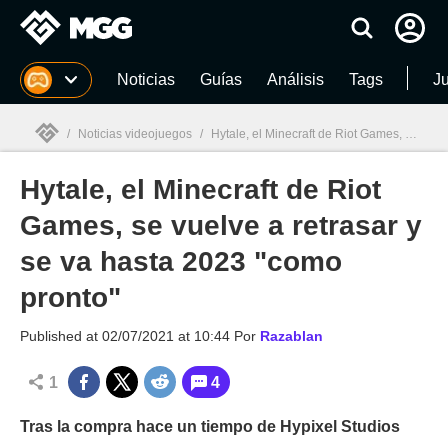
MGG
Noticias
Guías
Análisis
Tags
J
/
Noticias videojuegos
/
Hytale, el Minecraft de Riot Games, se vuelve a retrasar y se va hasta 2023 "como pronto"
Hytale, el Minecraft de Riot
MGG

Games, se vuelve a retrasar y
se va hasta 2023 "como
pronto"
Published at
02/07/2021 at 10:44
Por
Razablan
1
4
Tras la compra hace un tiempo de Hypixel Studios