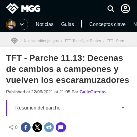
MGG
Noticias
Guías
Conceptos clave
N
/
Noticias videojuegos
/
TFT: Teamfight Tactics
/
TFT - Parche 11.13: Decenas de cambios a campeones y vuelven los escaramuzadores
TFT - Parche 11.13: Decenas
MGG

de cambios a campeones y
vuelven los escaramuzadores
Published at
22/06/2021 at 21:05
Por
GalleGutsito
Resumen del parche
0