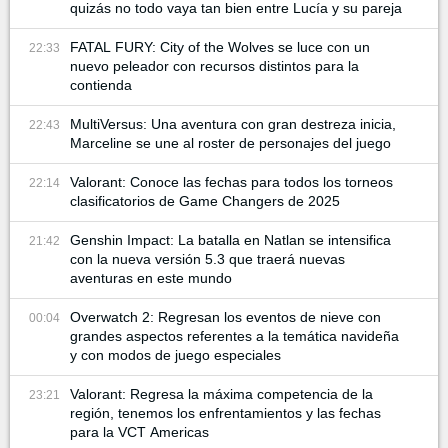
quizás no todo vaya tan bien entre Lucía y su pareja
FATAL FURY: City of the Wolves se luce con un
22:33
nuevo peleador con recursos distintos para la
contienda
MultiVersus: Una aventura con gran destreza inicia,
22:43
Marceline se une al roster de personajes del juego
Valorant: Conoce las fechas para todos los torneos
22:14
clasificatorios de Game Changers de 2025
Genshin Impact: La batalla en Natlan se intensifica
21:42
con la nueva versión 5.3 que traerá nuevas
aventuras en este mundo
Overwatch 2: Regresan los eventos de nieve con
00:04
grandes aspectos referentes a la temática navideña
y con modos de juego especiales
Valorant: Regresa la máxima competencia de la
23:21
región, tenemos los enfrentamientos y las fechas
para la VCT Americas