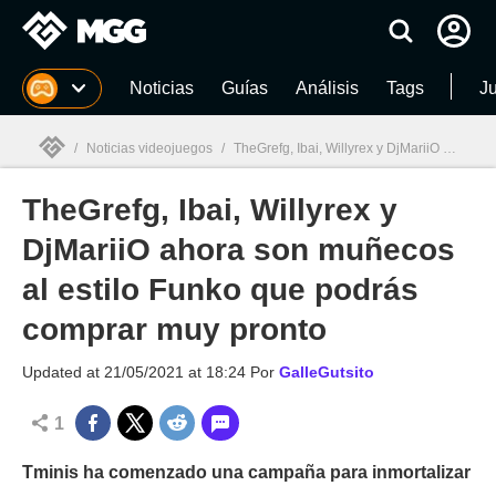
MGG
Noticias
Guías
Análisis
Tags
J
/
Noticias videojuegos
/
TheGrefg, Ibai, Willyrex y DjMariiO ahora son muñecos al estilo Funko que podrás comprar muy pronto
TheGrefg, Ibai, Willyrex y
MGG

DjMariiO ahora son muñecos
al estilo Funko que podrás
comprar muy pronto
Updated at
21/05/2021 at 18:24
Por
GalleGutsito
1
Tminis ha comenzado una campaña para inmortalizar