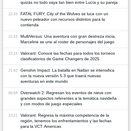
quizás no todo vaya tan bien entre Lucía y su pareja
FATAL FURY: City of the Wolves se luce con un
22:33
nuevo peleador con recursos distintos para la
contienda
MultiVersus: Una aventura con gran destreza inicia,
22:43
Marceline se une al roster de personajes del juego
Valorant: Conoce las fechas para todos los torneos
22:14
clasificatorios de Game Changers de 2025
Genshin Impact: La batalla en Natlan se intensifica
21:42
con la nueva versión 5.3 que traerá nuevas
aventuras en este mundo
Overwatch 2: Regresan los eventos de nieve con
00:04
grandes aspectos referentes a la temática navideña
y con modos de juego especiales
Valorant: Regresa la máxima competencia de la
23:21
región, tenemos los enfrentamientos y las fechas
para la VCT Americas