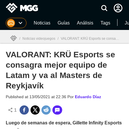
MGG
Noticias
Guías
Análisis
Tags
J
/
Noticias videojuegos
/
VALORANT: KRÜ Esports se consagra mejor equipo de Latam y va al Masters de Reykjavík
VALORANT: KRÜ Esports se
MGG

consagra mejor equipo de
Latam y va al Masters de
Reykjavík
Published at
13/05/2021 at 22:36
Por
Eduardo Díaz
1
Luego de semanas de espera, Gillette Infinity Esports