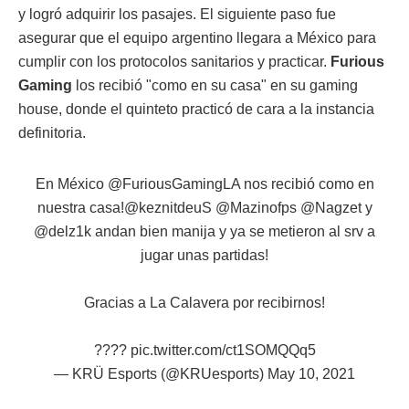
y logró adquirir los pasajes. El siguiente paso fue
asegurar que el equipo argentino llegara a México para
cumplir con los protocolos sanitarios y practicar.
Furious
Gaming
los recibió "como en su casa" en su gaming
house, donde el quinteto practicó de cara a la instancia
definitoria.
En México
@FuriousGamingLA
nos recibió como en
nuestra casa!
@keznitdeuS
@Mazinofps
@Nagzet
y
@delz1k
andan bien manija y ya se metieron al srv a
jugar unas partidas!
Gracias a La Calavera por recibirnos!
????
pic.twitter.com/ct1SOMQQq5
— KRÜ Esports (@KRUesports)
May 10, 2021