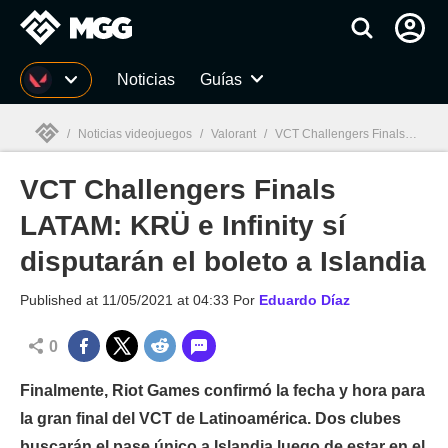
MGG
Noticias
Guías
/
Noticias videojuegos
/
Valorant
/
VCT Challengers Finals LATAM: KRÜ e Infinity sí disputarán el boleto a Islandia
VCT Challengers Finals
MGG

LATAM: KRÜ e Infinity sí
disputarán el boleto a Islandia
Published at
11/05/2021 at 04:33
Por
Eduardo Díaz
0
Finalmente, Riot Games confirmó la fecha y hora para
la gran final del VCT de Latinoamérica. Dos clubes
buscarán el pase único a Islandia luego de estar en el