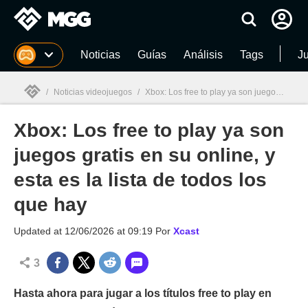
MGG
Noticias
Guías
Análisis
Tags
J
/
Noticias videojuegos
/
Xbox: Los free to play ya son juegos gratis en su online, y esta es la lista de todos los que hay
Xbox: Los free to play ya son
MGG

juegos gratis en su online, y
esta es la lista de todos los
que hay
Updated at
12/06/2026 at 09:19
Por
Xcast
3
Hasta ahora para jugar a los títulos free to play en