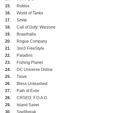
Roblox
World of Tanks
Smite
Call of Duty: Warzone
Brawlhalla
Rogue Company
3on3 FreeStyle
Paladins
Fishing Planet
DC Universe Online
Trove
Bless Unleashed
Path of Exile
CRSED: F.O.A.D.
Island Saver
Spellbreak