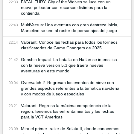
FATAL FURY: City of the Wolves se luce con un
22:33
nuevo peleador con recursos distintos para la
contienda
MultiVersus: Una aventura con gran destreza inicia,
22:43
Marceline se une al roster de personajes del juego
Valorant: Conoce las fechas para todos los torneos
22:14
clasificatorios de Game Changers de 2025
Genshin Impact: La batalla en Natlan se intensifica
21:42
con la nueva versión 5.3 que traerá nuevas
aventuras en este mundo
Overwatch 2: Regresan los eventos de nieve con
00:04
grandes aspectos referentes a la temática navideña
y con modos de juego especiales
Valorant: Regresa la máxima competencia de la
23:21
región, tenemos los enfrentamientos y las fechas
para la VCT Americas
Mira el primer trailer de Solata II, donde conocemos
23:09