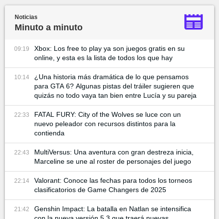
Noticias
Minuto a minuto
Xbox: Los free to play ya son juegos gratis en su
09:19
online, y esta es la lista de todos los que hay
¿Una historia más dramática de lo que pensamos
10:14
para GTA 6? Algunas pistas del tráiler sugieren que
quizás no todo vaya tan bien entre Lucía y su pareja
FATAL FURY: City of the Wolves se luce con un
22:33
nuevo peleador con recursos distintos para la
contienda
MultiVersus: Una aventura con gran destreza inicia,
22:43
Marceline se une al roster de personajes del juego
Valorant: Conoce las fechas para todos los torneos
22:14
clasificatorios de Game Changers de 2025
Genshin Impact: La batalla en Natlan se intensifica
21:42
con la nueva versión 5.3 que traerá nuevas