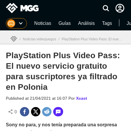
MGG
Noticias
Guías
Análisis
Tags
J
/
Noticias videojuegos
/
PlayStation Plus Video Pass: El nuevo servicio gratuito para suscriptores ya filtrado en Polonia
PlayStation Plus Video Pass:
MGG

El nuevo servicio gratuito
para suscriptores ya filtrado
en Polonia
Published at
21/04/2021 at 16:07
Por
Xcast
0
Sony no para, y nos tenía preparada una sorpresa