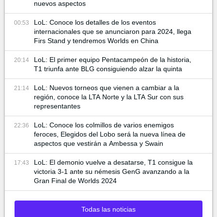
nuevos aspectos
LoL: Conoce los detalles de los eventos
00:53
internacionales que se anunciaron para 2024, llega
Firs Stand y tendremos Worlds en China
LoL: El primer equipo Pentacampeón de la historia,
20:14
T1 triunfa ante BLG consiguiendo alzar la quinta
LoL: Nuevos torneos que vienen a cambiar a la
21:14
región, conoce la LTA Norte y la LTA Sur con sus
representantes
LoL: Conoce los colmillos de varios enemigos
22:36
feroces, Elegidos del Lobo será la nueva línea de
aspectos que vestirán a Ambessa y Swain
LoL: El demonio vuelve a desatarse, T1 consigue la
17:43
victoria 3-1 ante su némesis GenG avanzando a la
Gran Final de Worlds 2024
Todas las noticias