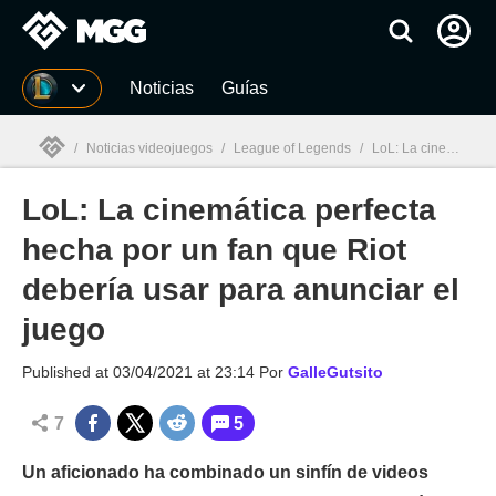
MGG
Noticias
Guías
/
Noticias videojuegos
/
League of Legends
/
LoL: La cinemática perfecta hecha por un fan que Riot debería usar para anunciar el juego
LoL: La cinemática perfecta
MGG

hecha por un fan que Riot
debería usar para anunciar el
juego
Published at
03/04/2021 at 23:14
Por
GalleGutsito
7
5
Un aficionado ha combinado un sinfín de videos