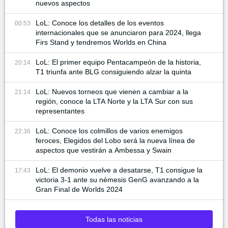
nuevos aspectos
LoL: Conoce los detalles de los eventos
00:53
internacionales que se anunciaron para 2024, llega
Firs Stand y tendremos Worlds en China
LoL: El primer equipo Pentacampeón de la historia,
20:14
T1 triunfa ante BLG consiguiendo alzar la quinta
LoL: Nuevos torneos que vienen a cambiar a la
21:14
región, conoce la LTA Norte y la LTA Sur con sus
representantes
LoL: Conoce los colmillos de varios enemigos
22:36
feroces, Elegidos del Lobo será la nueva línea de
aspectos que vestirán a Ambessa y Swain
LoL: El demonio vuelve a desatarse, T1 consigue la
17:43
victoria 3-1 ante su némesis GenG avanzando a la
Gran Final de Worlds 2024
Todas las noticias