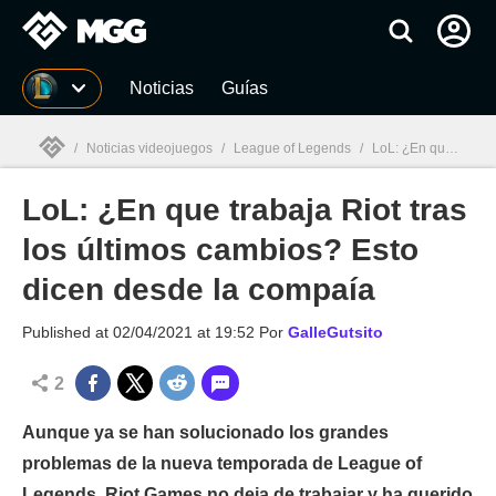
MGG
Noticias
Guías
/
Noticias videojuegos
/
League of Legends
/
LoL: ¿En que trabaja Riot tras los últimos cambios? Esto dicen desde la compaía
LoL: ¿En que trabaja Riot tras
MGG

los últimos cambios? Esto
dicen desde la compaía
Published at
02/04/2021 at 19:52
Por
GalleGutsito
2
Aunque ya se han solucionado los grandes
problemas de la nueva temporada de League of
Legends, Riot Games no deja de trabajar y ha querido