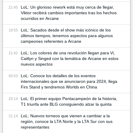
LoL: Un glorioso rework está muy cerca de llegar,
21:45
Viktor recibirá cambios importantes tras los hechos
ocurridos en Arcane
LoL: Sacados desde el show más icónico de los
19:55
últimos tiempos, tenemos aspectos para algunos
campeones referentes a Arcane
LoL: Los colores de una revolución llegan para Vi,
21:42
Caitlyn y Singed con la temática de Arcane en estos
nuevos aspectos
LoL: Conoce los detalles de los eventos
00:53
internacionales que se anunciaron para 2024, llega
Firs Stand y tendremos Worlds en China
LoL: El primer equipo Pentacampeón de la historia,
20:14
T1 triunfa ante BLG consiguiendo alzar la quinta
LoL: Nuevos torneos que vienen a cambiar a la
21:14
región, conoce la LTA Norte y la LTA Sur con sus
representantes