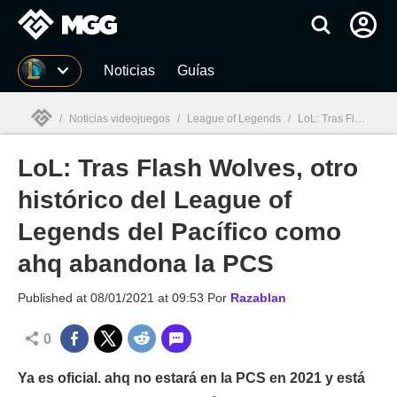
MGG
Noticias
Guías
/
Noticias videojuegos
/
League of Legends
/
LoL: Tras Flash Wolves, otro histórico del League of Legends del Pacífico como ahq abandona la PCS
LoL: Tras Flash Wolves, otro
MGG

histórico del League of
Legends del Pacífico como
ahq abandona la PCS
Published at
08/01/2021 at 09:53
Por
Razablan
0
Ya es oficial. ahq no estará en la PCS en 2021 y está