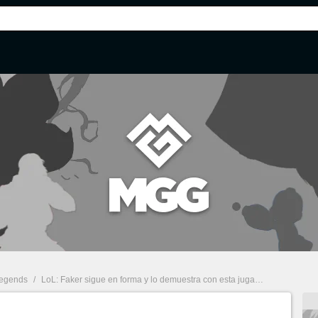
Legends
/
LoL: Faker sigue en forma y lo demuestra con esta jugada que recuerda al mejor momento de su carrera