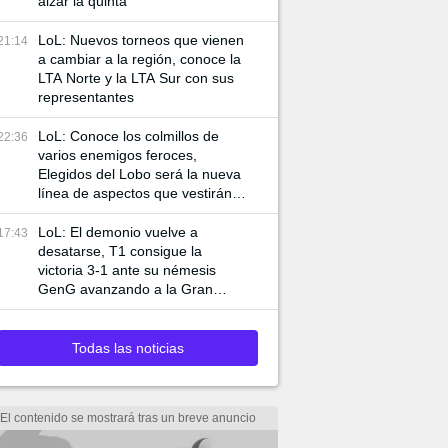
alzar la quinta
LoL: Nuevos torneos que vienen
21:14
a cambiar a la región, conoce la
LTA Norte y la LTA Sur con sus
representantes
LoL: Conoce los colmillos de
22:36
varios enemigos feroces,
Elegidos del Lobo será la nueva
línea de aspectos que vestirán a
Ambessa y Swain
LoL: El demonio vuelve a
17:43
desatarse, T1 consigue la
victoria 3-1 ante su némesis
GenG avanzando a la Gran
Final de Worlds 2024
Todas las noticias