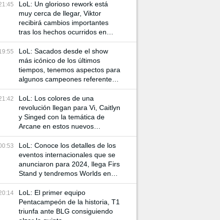
LoL: Un glorioso rework está
21:45
muy cerca de llegar, Viktor
recibirá cambios importantes
tras los hechos ocurridos en
Arcane
LoL: Sacados desde el show
19:55
más icónico de los últimos
tiempos, tenemos aspectos para
algunos campeones referentes
a Arcane
LoL: Los colores de una
21:42
revolución llegan para Vi, Caitlyn
y Singed con la temática de
Arcane en estos nuevos
aspectos
LoL: Conoce los detalles de los
00:53
eventos internacionales que se
anunciaron para 2024, llega Firs
Stand y tendremos Worlds en
China
LoL: El primer equipo
20:14
Pentacampeón de la historia, T1
triunfa ante BLG consiguiendo