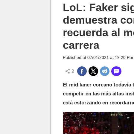
MGG

LoL: Faker si
demuestra co
recuerda al 
carrera
Published at
07/01/2021 at 19:20
Po
2
El mid laner coreano todavía 
competir en las más altas ins
está esforzando en recordarno