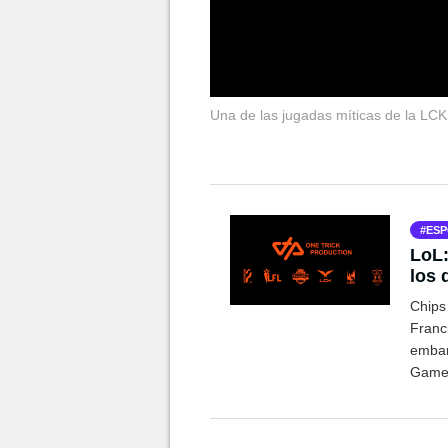
Una de las jugadas míticas de la LCK
ESP
LoL:
los 
com
Chips
Franc
embar
Games
princ