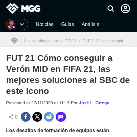
MGG
Noticias
Guías
Análisis
/
Noticias videojuegos
/
FIFA 21
/
FUT 21 Cómo conseguir a Verón MID en FIFA 21, las mejores soluciones al SBC de este Icono
FUT 21 Cómo conseguir a
MGG

Verón MID en FIFA 21, las
mejores soluciones al SBC de
este Icono
Published at
27/11/2020 at 11:15
Por
José L. Ortega
0
Los desafíos de formación de equipos están