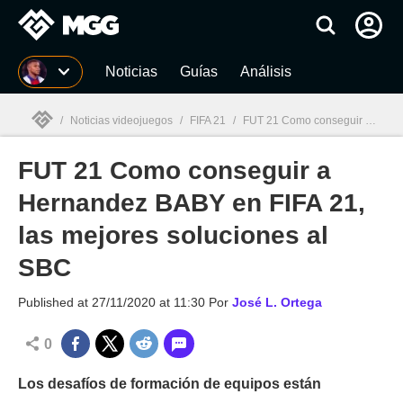
MGG
Noticias
Guías
Análisis
/
Noticias videojuegos
/
FIFA 21
/
FUT 21 Como conseguir a Hernandez BABY en FIFA 21, las mejores soluciones al SBC
FUT 21 Como conseguir a
MGG

Hernandez BABY en FIFA 21,
las mejores soluciones al
SBC
Published at
27/11/2020 at 11:30
Por
José L. Ortega
0
Los desafíos de formación de equipos están