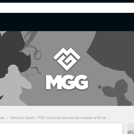
uls
/
Demon's Souls - PS5: la puerta secreta del remake al fin se abre y este es su preciado contenido