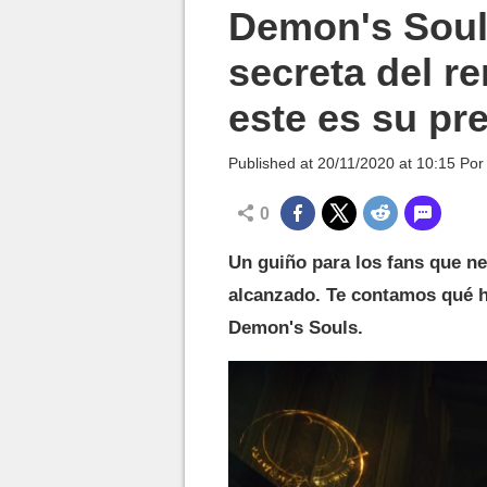
MGG

Demon's Souls
secreta del re
este es su pr
Published at
20/11/2020 at 10:15
Po
0
Un guiño para los fans que ne
alcanzado. Te contamos qué ha
Demon's Souls.