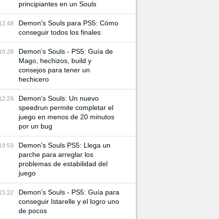
principiantes en un Souls
Demon's Souls para PS5: Cómo
12:48
conseguir todos los finales
Demon's Souls - PS5: Guía de
16:28
Mago, hechizos, build y
consejos para tener un
hechicero
Demon's Souls: Un nuevo
12:29
speedrun permite completar el
juego en menos de 20 minutos
por un bug
Demon's Souls PS5: Llega un
19:59
parche para arreglar los
problemas de estabilidad del
juego
Demon's Souls - PS5: Guía para
15:22
conseguir Istarelle y el logro uno
de pocos