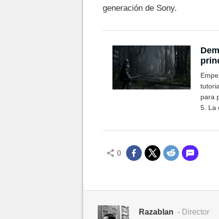
generación de Sony.
Demo
prin
Empez
tutori
para 
5. La
cuerpo
0
Razablan
- Director