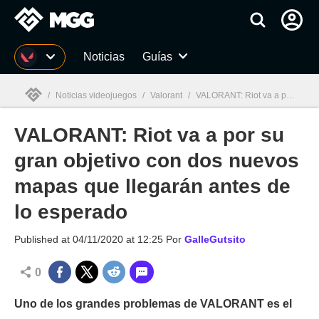
MGG
Noticias
Guías
/
Noticias videojuegos
/
Valorant
/
VALORANT: Riot va a por su gran objetivo con dos nuevos mapas que llegarán antes de lo esperado
VALORANT: Riot va a por su
MGG

gran objetivo con dos nuevos
mapas que llegarán antes de
lo esperado
Published at
04/11/2020 at 12:25
Por
GalleGutsito
0
Uno de los grandes problemas de VALORANT es el