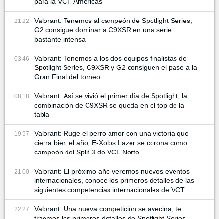
para la VCT Americas
Valorant: Tenemos al campeón de Spotlight Series,
21:22
G2 consigue dominar a C9XSR en una serie
bastante intensa
Valorant: Tenemos a los dos equipos finalistas de
03:46
Spotlight Series, C9XSR y G2 consiguen el pase a la
Gran Final del torneo
Valorant: Así se vivió el primer día de Spotlight, la
08:18
combinación de C9XSR se queda en el top de la
tabla
Valorant: Ruge el perro amor con una victoria que
19:57
cierra bien el año, E-Xolos Lazer se corona como
campeón del Split 3 de VCL Norte
Valorant: El próximo año veremos nuevos eventos
21:00
internacionales, conoce los primeros detalles de las
siguientes competencias internacionales de VCT
Valorant: Una nueva competición se avecina, te
22:27
traemos los primeros detalles de Spotlight Series