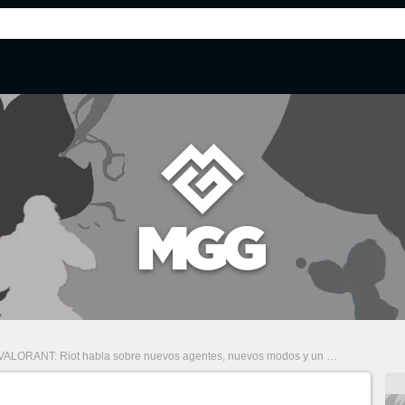
VALORANT: Riot habla sobre nuevos agentes, nuevos modos y un sistema contra jugadores tóxicos