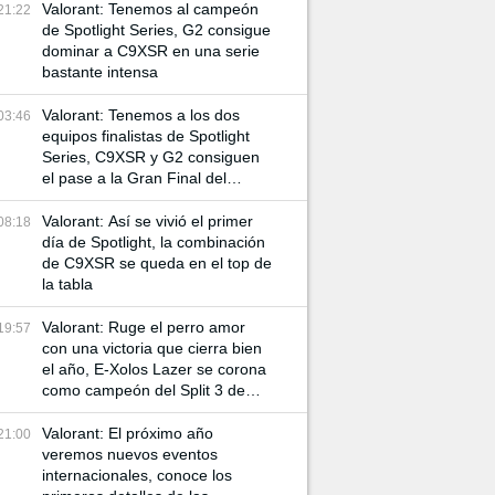
Valorant: Tenemos al campeón
21:22
de Spotlight Series, G2 consigue
dominar a C9XSR en una serie
bastante intensa
Valorant: Tenemos a los dos
03:46
equipos finalistas de Spotlight
Series, C9XSR y G2 consiguen
el pase a la Gran Final del
torneo
Valorant: Así se vivió el primer
08:18
día de Spotlight, la combinación
de C9XSR se queda en el top de
la tabla
Valorant: Ruge el perro amor
19:57
con una victoria que cierra bien
el año, E-Xolos Lazer se corona
como campeón del Split 3 de
VCL Norte
Valorant: El próximo año
21:00
veremos nuevos eventos
internacionales, conoce los