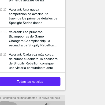
primeros detalles de las
siguientes competencias
internacionales de VCT
Valorant: Una nueva
22:27
competición se avecina, te
traemos los primeros detalles de
Spotlight Series donde
jugadores de VCT y Game
Changers participan
Valorant: Las primeras
19:13
Bicampeonas de Game
Changers Championship, la
escuadra de Shopify Rebellion
consigue llevarse la final 3-0
ante MIBR para alzar la copa
Valorant: Cada vez más cerca
23:25
de sumar el doblete, la escuadra
de Shopify Rebellion consigue
una victoria contundente ante
G2 para asegurar el pase a la
final
Todas las noticias