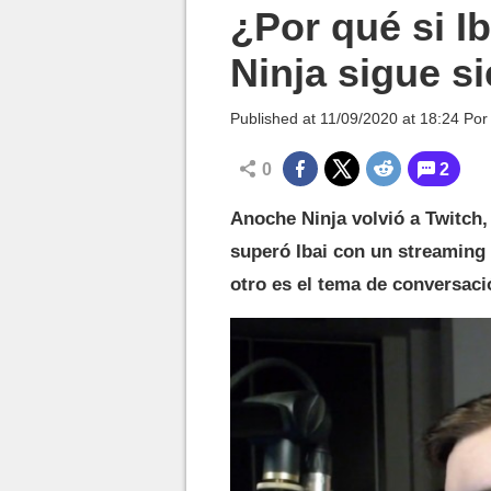
MGG

¿Por qué si Ib
Ninja sigue s
Published at
11/09/2020 at 18:24
Po
0
2
Anoche Ninja volvió a Twitch,
superó Ibai con un streaming
otro es el tema de conversació