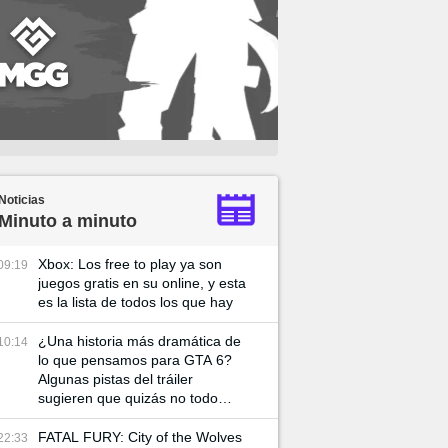
Noticias
Minuto a minuto
Xbox: Los free to play ya son
09:19
juegos gratis en su online, y esta
es la lista de todos los que hay
¿Una historia más dramática de
10:14
lo que pensamos para GTA 6?
Algunas pistas del tráiler
sugieren que quizás no todo
vaya tan bien entre Lucía y su
pareja
FATAL FURY: City of the Wolves
22:33