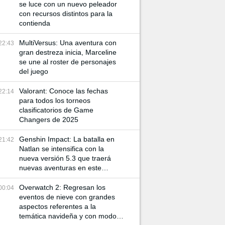
se luce con un nuevo peleador
con recursos distintos para la
contienda
MultiVersus: Una aventura con
22:43
gran destreza inicia, Marceline
se une al roster de personajes
del juego
Valorant: Conoce las fechas
22:14
para todos los torneos
clasificatorios de Game
Changers de 2025
Genshin Impact: La batalla en
21:42
Natlan se intensifica con la
nueva versión 5.3 que traerá
nuevas aventuras en este
mundo
Overwatch 2: Regresan los
00:04
eventos de nieve con grandes
aspectos referentes a la
temática navideña y con modos