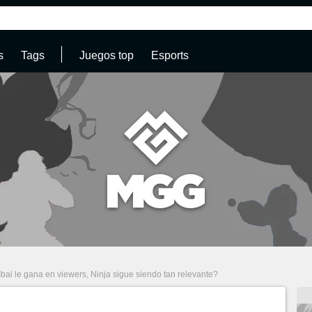
s
Tags
Juegos top
Esports
Ibai le gana en viewers, Ninja sigue siendo tan relevante?