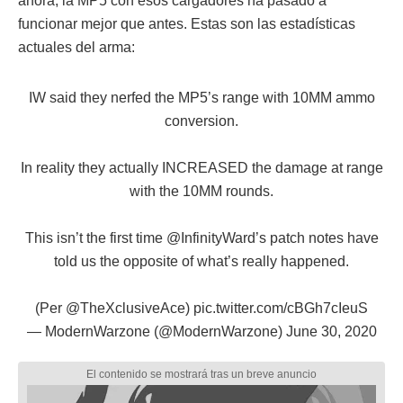
ahora, la MP5 con esos cargadores ha pasado a
funcionar mejor que antes. Estas son las estadísticas
actuales del arma:
IW said they nerfed the MP5’s range with 10MM ammo
conversion.
In reality they actually INCREASED the damage at range
with the 10MM rounds.
This isn’t the first time
@InfinityWard
’s patch notes have
told us the opposite of what’s really happened.
(Per
@TheXclusiveAce
)
pic.twitter.com/cBGh7cIeuS
— ModernWarzone (@ModernWarzone)
June 30, 2020