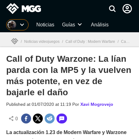
MGG
Noticias
Guías
Análisis
/
Noticias videojuegos
/
Call of Duty : Modern Warfare
/
Call of Duty Warzone: La lían parda con la MP5 y la vuelven más potente, en vez de bajarle el daño
Call of Duty Warzone: La lían
MGG

parda con la MP5 y la vuelven
más potente, en vez de
bajarle el daño
Published at
01/07/2020 at 11:19
Por
Xavi Mogrovejo
0
La actualización 1.23 de Modern Warfare y Warzone