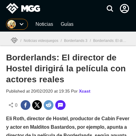
MGG
Noticias
Guías
/
Noticias videojuegos
/
Borderlands 3
/
Borderlands: El director de Hostel dirigirá la película con actores reales
Borderlands: El director de
MGG

Hostel dirigirá la película con
actores reales
Published at
20/02/2020 at 19:35
Por
Xcast
0
Eli Roth, director de Hostel, productor de Cabin Fever
y actor en Malditos Bastardos, por ejemplo, apunta a
director de la película de Borderlands, según apunta