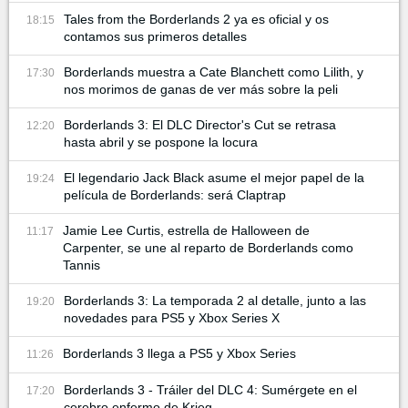
Tales from the Borderlands 2 ya es oficial y os
18:15
contamos sus primeros detalles
Borderlands muestra a Cate Blanchett como Lilith, y
17:30
nos morimos de ganas de ver más sobre la peli
Borderlands 3: El DLC Director's Cut se retrasa
12:20
hasta abril y se pospone la locura
El legendario Jack Black asume el mejor papel de la
19:24
película de Borderlands: será Claptrap
Jamie Lee Curtis, estrella de Halloween de
11:17
Carpenter, se une al reparto de Borderlands como
Tannis
Borderlands 3: La temporada 2 al detalle, junto a las
19:20
novedades para PS5 y Xbox Series X
Borderlands 3 llega a PS5 y Xbox Series
11:26
Borderlands 3 - Tráiler del DLC 4: Sumérgete en el
17:20
cerebro enfermo de Krieg