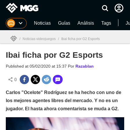
MGG
Noticias
Guías
Análisis
Tags
J
/
Noticias videojuegos
/
Ibai ficha por G2 Esports
Ibai ficha por G2 Esports
MGG

Published at
05/02/2020 at 15:37
Por
Razablan
0
Carlos "Ocelote" Rodríguez se ha hecho con uno de
los mejores agentes libres del mercado. Y no es un
jugador. El hasta ahora comentarista se muda a G2.