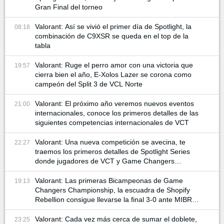
Gran Final del torneo
Valorant: Así se vivió el primer día de Spotlight, la
08:18
combinación de C9XSR se queda en el top de la
tabla
Valorant: Ruge el perro amor con una victoria que
19:57
cierra bien el año, E-Xolos Lazer se corona como
campeón del Split 3 de VCL Norte
Valorant: El próximo año veremos nuevos eventos
21:00
internacionales, conoce los primeros detalles de las
siguientes competencias internacionales de VCT
Valorant: Una nueva competición se avecina, te
22:27
traemos los primeros detalles de Spotlight Series
donde jugadores de VCT y Game Changers
participan
Valorant: Las primeras Bicampeonas de Game
19:13
Changers Championship, la escuadra de Shopify
Rebellion consigue llevarse la final 3-0 ante MIBR
para alzar la copa
Valorant: Cada vez más cerca de sumar el doblete,
23:25