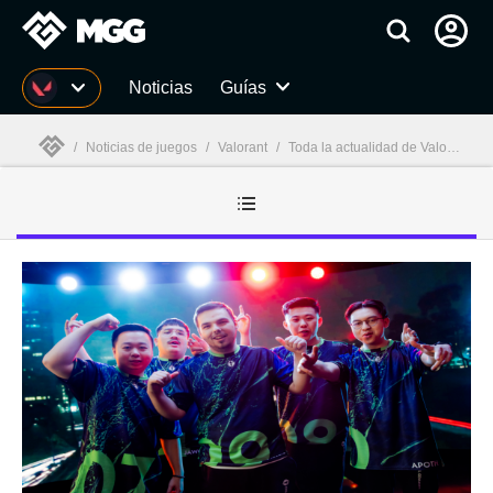
MGG
Noticias
Guías
/
Noticias de juegos
/
Valorant
/
Toda la actualidad de Valorant
/
MGG
