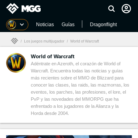
MGG
Noticias
Guías
Dragonflight
/
Los juegos multijugador
/
World of Warcraft
World of Warcraft
MGG

Adéntrate en Azeroth, el corazón de World of
Warcraft. Encuentra todas las noticias y guías
más recientes sobre el MMO de Blizzard para
conocer las clases, las raids, las mazmorras, los
eventos, los parches, las profesiones, el lore, el
PvP y las novedades del MMORPG que ha
enfrentado a los jugadores de la Alianza y la
Horda desde 2004.