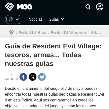
MGG
Noticias
Guías
/
Resident Evil Village
/
Resident Evil Village guías
/
Guía de Resident Evil Village: tesoros, armas... Todas nuestras guías
Guía de Resident Evil Village:
MGG

tesoros, armas... Todas
nuestras guías
2
Compartir
Desde el lanzamiento del juego el 7 de mayo, puedes
encontrar todas nuestras guías dedicadas a Resident Evil
8 en este índice. Aquí nos centraremos en todos los
objetivos secundarios del juego, ya sean los mejores