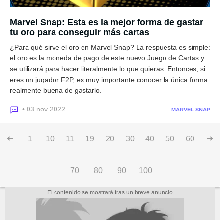
Marvel Snap: Esta es la mejor forma de gastar
tu oro para conseguir más cartas
¿Para qué sirve el oro en Marvel Snap? La respuesta es simple:
el oro es la moneda de pago de este nuevo Juego de Cartas y
se utilizará para hacer literalmente lo que quieras. Entonces, si
eres un jugador F2P, es muy importante conocer la única forma
realmente buena de gastarlo.
• 03 nov 2022
MARVEL SNAP
1
10
11
19
20
30
40
50
60
70
80
90
100