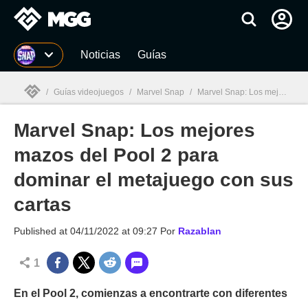
MGG
Noticias
Guías
/
Guías videojuegos
/
Marvel Snap
/
Marvel Snap: Los mejores mazos del Pool 2 para dominar el metajuego con sus cartas
Marvel Snap: Los mejores
MGG

mazos del Pool 2 para
dominar el metajuego con sus
cartas
Published at
04/11/2022 at 09:27
Por
Razablan
1
En el Pool 2, comienzas a encontrarte con diferentes