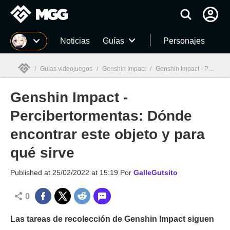
MGG
Noticias
Guías
Personajes
/
Guías videojuegos
/
Genshin Impact
/
Genshin Impact - Percibertormentas: Dónde encontrar este objeto y para qué sirve
Genshin Impact -
MGG

Percibertormentas: Dónde
encontrar este objeto y para
qué sirve
Published at
25/02/2022 at 15:19
Por
GalleGutsito
0
Las tareas de recolección de Genshin Impact siguen