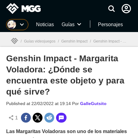
MGG
Noticias
Guías
Personajes
/
Guías videojuegos
/
Genshin Impact
/
Genshin Impact - Margarita Voladora: ¿Dónde se encuentra este objeto y para qué sirve?
Genshin Impact - Margarita
MGG

Voladora: ¿Dónde se
encuentra este objeto y para
qué sirve?
Published at
22/02/2022 at 19:14
Por
GalleGutsito
1
Las Margaritas Voladoras son uno de los materiales