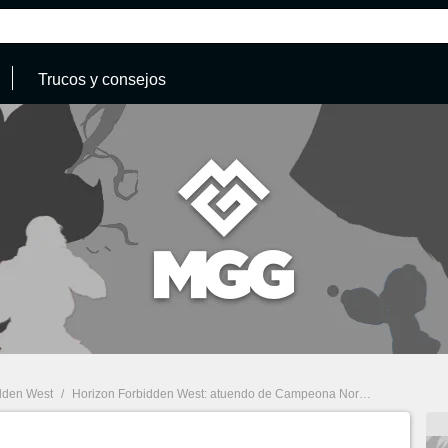
Trucos y consejos
dden West
/
Horizon Forbidden West: atuendo de Campeona Nora ¿dónde encontrarlo y cómo mejorarlo?