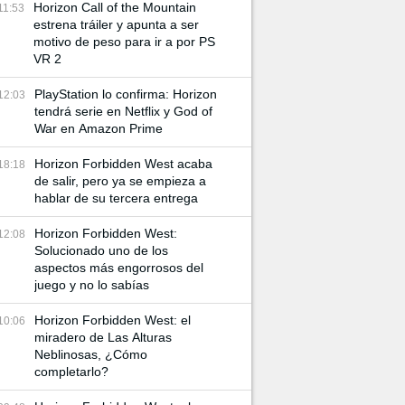
Horizon Call of the Mountain
11:53
estrena tráiler y apunta a ser
motivo de peso para ir a por PS
VR 2
PlayStation lo confirma: Horizon
12:03
tendrá serie en Netflix y God of
War en Amazon Prime
Horizon Forbidden West acaba
18:18
de salir, pero ya se empieza a
hablar de su tercera entrega
Horizon Forbidden West:
12:08
Solucionado uno de los
aspectos más engorrosos del
juego y no lo sabías
Horizon Forbidden West: el
10:06
miradero de Las Alturas
Neblinosas, ¿Cómo
completarlo?