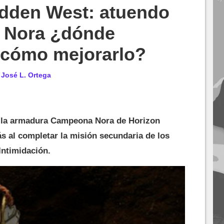
idden West: atuendo
 Nora ¿dónde
 cómo mejorarlo?
r
José L. Ortega
e la armadura Campeona Nora de Horizon
s al completar la misión secundaria de los
Intimidación.