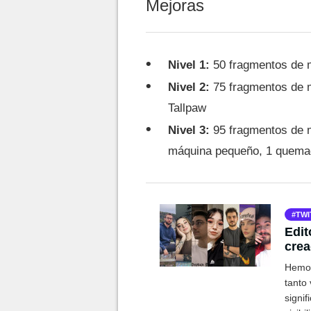
Mejoras
Nivel 1:
50 fragmentos de m
Nivel 2:
75 fragmentos de me
Tallpaw
Nivel 3:
95 fragmentos de m
máquina pequeño, 1 quemad
TWI
Edit
crea
Hemos 
tanto
signif