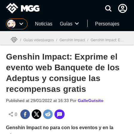
MGG
Noticias
Guías
Personajes
/
Guías videojuegos
/
Genshin Impact
/
Genshin Impact: Exprime el evento web Banquete de los Adeptus y consigue las recompensas gratis
Genshin Impact: Exprime el
MGG

evento web Banquete de los
Adeptus y consigue las
recompensas gratis
Published at
29/01/2022 at 16:33
Por
GalleGutsito
0
Genshin Impact no para con los eventos y en la