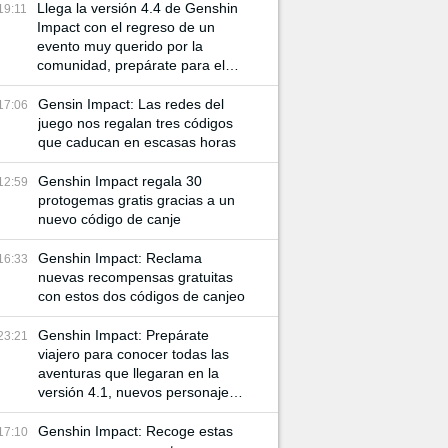
Llega la versión 4.4 de Genshin
19:11
Impact con el regreso de un
evento muy querido por la
comunidad, prepárate para el
Rito de la Linterna 2024
Gensin Impact: Las redes del
17:06
juego nos regalan tres códigos
que caducan en escasas horas
Genshin Impact regala 30
12:59
protogemas gratis gracias a un
nuevo código de canje
Genshin Impact: Reclama
16:33
nuevas recompensas gratuitas
con estos dos códigos de canjeo
Genshin Impact: Prepárate
23:21
viajero para conocer todas las
aventuras que llegaran en la
versión 4.1, nuevos personajes
y más misiones te esperan
Genshin Impact: Recoge estas
17:10