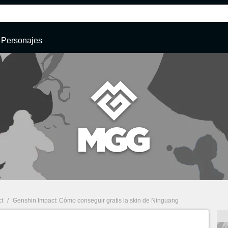
Personajes
t
/
Genshin Impact: Cómo conseguir gratis la skin de Ninguang