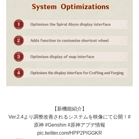
【新機能紹介】
Ver.2.4より調整改善されるシステムを映像にて公開！
#
原神
#Genshin
#原神アプデ情報
pic.twitter.com/HPP2PlGGKR