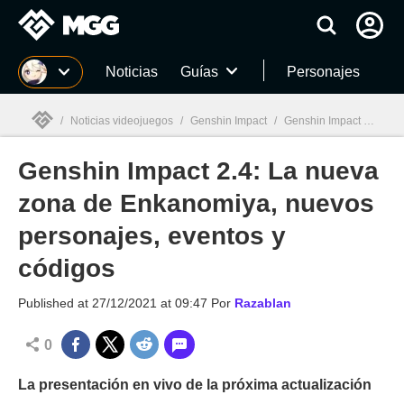
MGG
Noticias
Guías
Personajes
/
Noticias videojuegos
/
Genshin Impact
/
Genshin Impact 2.4: La nueva zona de Enkanomiya, nuevos personajes, eventos y códigos
Genshin Impact 2.4: La nueva
MGG

zona de Enkanomiya, nuevos
personajes, eventos y
códigos
Published at
27/12/2021 at 09:47
Por
Razablan
0
La presentación en vivo de la próxima actualización